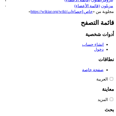
مزيلون
(قائمة الأعضاء)
٠
مجلوبة من «
https://wikiar.org/wiki/خاص:إحصاءات
»
قائمة التصفح
أدوات شخصية
إنشاء حساب
دخول
نطاقات
صفحة خاصة
العربية
معاينة
المزيد
بحث