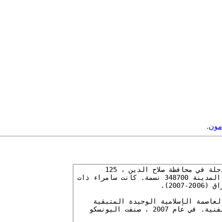
مون
.