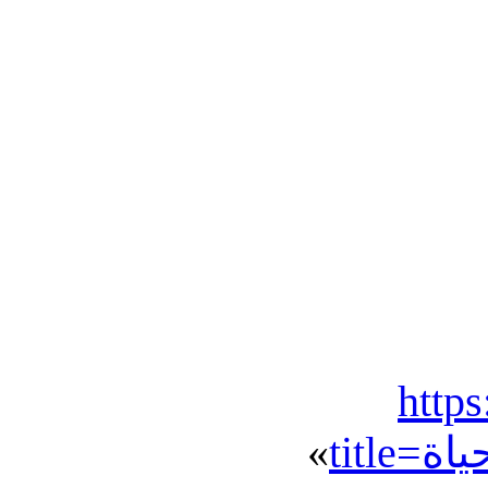
https
»