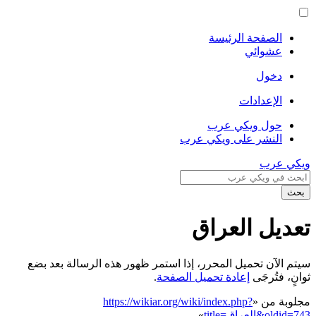
الصفحة الرئيسة
عشوائي
دخول
الإعدادات
حول ويكي عرب
النشر على ويكي عرب
ويكي عرب
بحث
تعديل العراق
سيتم الآن تحميل المحرر، إذا استمر ظهور هذه الرسالة بعد بضع
ثوانٍ، فتُرجَى
إعادة تحميل الصفحة
.
مجلوبة من «
https://wikiar.org/wiki/index.php?
title=العراق&oldid=743
»